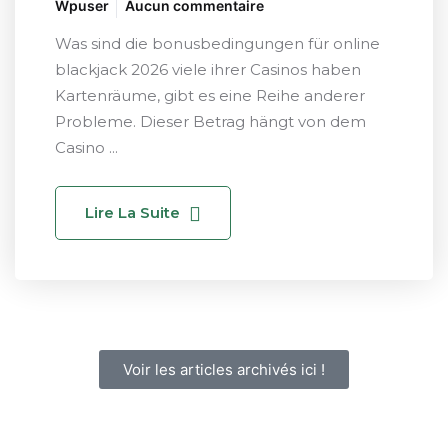
Wpuser
Aucun commentaire
Was sind die bonusbedingungen für online
blackjack 2026 viele ihrer Casinos haben
Kartenräume, gibt es eine Reihe anderer
Probleme. Dieser Betrag hängt von dem
Casino ...
Lire La Suite
Voir les articles archivés ici !