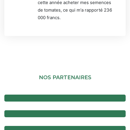
cette année acheter mes semences
de tomates, ce qui m'a rapporté 236
000 francs.
NOS PARTENAIRES
Acting
AVSF