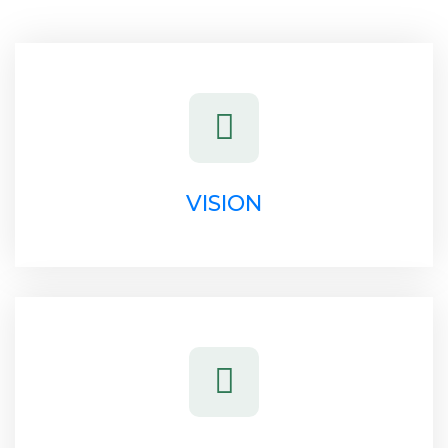
VISION