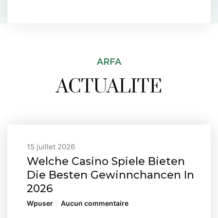
ARFA
ACTUALITE
15 juillet 2026
Welche Casino Spiele Bieten
Die Besten Gewinnchancen In
2026
Wpuser
Aucun commentaire