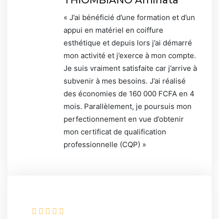
THIOMBIANO Aminata
« J’ai bénéficié d’une formation et d’un
appui en matériel en coiffure
esthétique et depuis lors j’ai démarré
mon activité et j’exerce à mon compte.
Je suis vraiment satisfaite car j’arrive à
subvenir à mes besoins. J’ai réalisé
des économies de 160 000 FCFA en 4
mois. Parallèlement, je poursuis mon
perfectionnement en vue d’obtenir
mon certificat de qualification
professionnelle (CQP) »