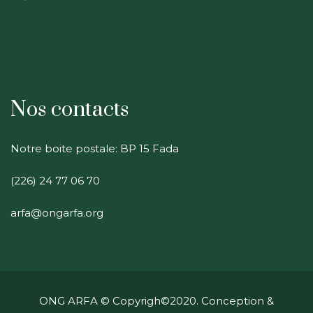
Nos contacts
Notre boite postale: BP 15 Fada
(226) 24 77 06 70
arfa@ongarfa.org
ONG ARFA
© Copyrigh©2020. Conception &