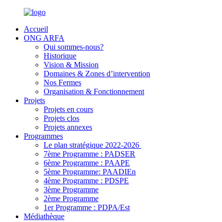
Accueil
ONG ARFA
Qui sommes-nous?
Historique
Vision & Mission
Domaines & Zones d’intervention
Nos Fermes
Organisation & Fonctionnement
Projets
Projets en cours
Projets clos
Projets annexes
Programmes
Le plan stratégique 2022-2026
7ème Programme : PADSER
6ème Programme : PAAPE
5ème Programme: PAADIEn
4ème Programme : PDSPE
3ème Programme
2ème Programme
1er Programme : PDPA/Est
Médiathèque