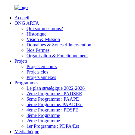
Accueil
ONG ARFA
Qui sommes-nous?
Historique
Vision & Mission
Domaines & Zones d’intervention
Nos Fermes
Organisation & Fonctionnement
Projets
Projets en cours
Projets clos
Projets annexes
Programmes
Le plan stratégique 2022-2026
7ème Programme : PADSER
6ème Programme : PAAPE
5ème Programme: PAADIEn
4ème Programme : PDSPE
3ème Programme
2ème Programme
1er Programme : PDPA/Est
Médiathèque