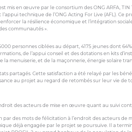
 est mis en œuvre par le consortium des ONG ARFA, TIN
l’appui technique de l’ONG Acting For Live (AFL). Ce p
 « renforcer la résilience économique et l’intégration so
in des communautés ».
r 5000 personnes ciblées au départ, 4175 jeunes dont 
mations, de l’appui conseil et des dotations en kits d’in
 de la menuiserie, et de la maçonnerie, énergie solaire tr
ats partagés. Cette satisfaction a été relayé par les bénéf
ce au projet au regard de retombés sur leur vie de tous 
droit des acteurs de mise en œuvre quant au suivi cont
lan par des mots de félicitation à l’endroit des acteurs
amique déjà engagée par le projet se poursuive. Il a ter