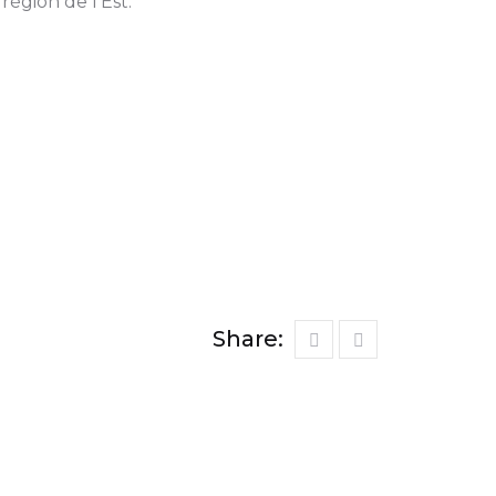
région de l’Est.
Share: