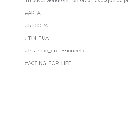
initiatives viendront renforcer les acquis de
#ARFA
#RECOPA
#TIN_TUA
#Insertion_professionnelle
#ACTING_FOR_LIFE