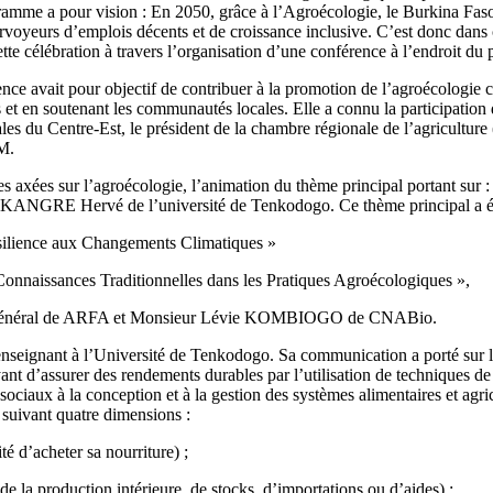
me a pour vision : En 2050, grâce à l’Agroécologie, le Burkina Faso a 
ourvoyeurs d’emplois décents et de croissance inclusive. C’est donc d
e célébration à travers l’organisation d’une conférence à l’endroit du
nce avait pour objectif de contribuer à la promotion de l’agroécologie 
les et en soutenant les communautés locales. Elle a connu la participatio
nales du Centre-Est, le président de la chambre régionale de l’agricult
M.
s axées sur l’agroécologie, l’animation du thème principal portant sur 
KANGRE Hervé de l’université de Tenkodogo. Ce thème principal a é
ésilience aux Changements Climatiques »
onnaissances Traditionnelles dans les Pratiques Agroécologiques »,
r Général de ARFA et Monsieur Lévie KOMBIOGO de CNABio.
ant à l’Université de Tenkodogo. Sa communication a porté sur le con
ant d’assurer des rendements durables par l’utilisation de techniques d
iaux à la conception et à la gestion des systèmes alimentaires et agricol
 suivant quatre dimensions :
é d’acheter sa nourriture) ;
 de la production intérieure, de stocks, d’importations ou d’aides) ;