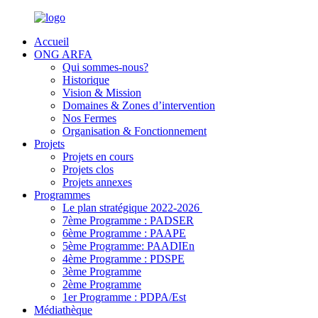
Accueil
ONG ARFA
Qui sommes-nous?
Historique
Vision & Mission
Domaines & Zones d’intervention
Nos Fermes
Organisation & Fonctionnement
Projets
Projets en cours
Projets clos
Projets annexes
Programmes
Le plan stratégique 2022-2026
7ème Programme : PADSER
6ème Programme : PAAPE
5ème Programme: PAADIEn
4ème Programme : PDSPE
3ème Programme
2ème Programme
1er Programme : PDPA/Est
Médiathèque