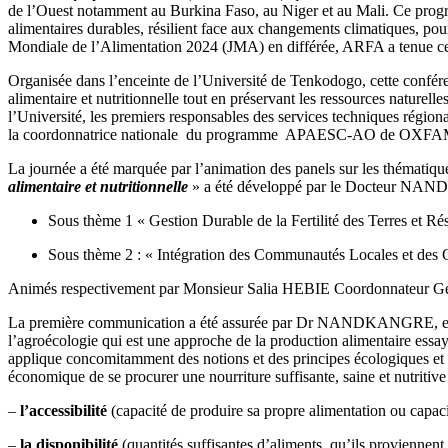
de l’Ouest notamment au Burkina Faso, au Niger et au Mali. Ce program
alimentaires durables, résilient face aux changements climatiques, p
Mondiale de l’Alimentation 2024 (JMA) en différée, ARFA a tenue cett
Organisée dans l’enceinte de l’Université de Tenkodogo, cette confére
alimentaire et nutritionnelle tout en préservant les ressources naturel
l’Université, les premiers responsables des services techniques régio
la coordonnatrice nationale du programme APAESC-AO de OXFA
La journée a été marquée par l’animation des panels sur les thématique
alimentaire et nutritionnelle
» a été développé par le Docteur NAND
Sous thème 1 « Gestion Durable de la Fertilité des Terres et R
Sous thème 2 : « Intégration des Communautés Locales et des C
Animés respectivement par Monsieur Salia HEBIE Coordonnateu
La première communication a été assurée par Dr NANDKANGRE, enseign
l’agroécologie qui est une approche de la production alimentaire essay
applique concomitamment des notions et des principes écologiques et soc
économique de se procurer une nourriture suffisante, saine et nutritive
–
l’accessibilité
(capacité de produire sa propre alimentation ou capacit
–
la disponibilité
(quantités suffisantes d’aliments, qu’ils proviennent