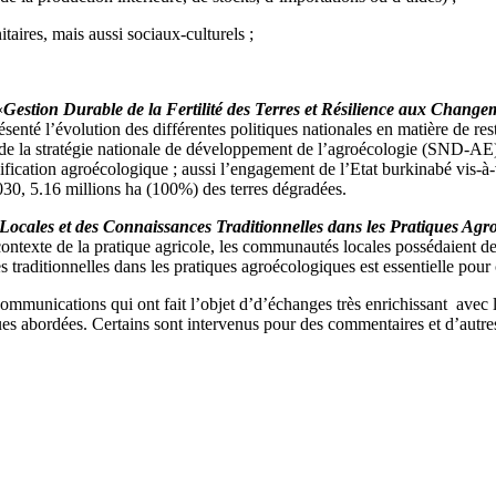
itaires, mais aussi sociaux-culturels ;
«
Gestion Durable de la Fertilité des Terres et Résilience aux Change
é l’évolution des différentes politiques nationales en matière de resta
la stratégie nationale de développement de l’agroécologie (SND-AE), do
sification agroécologique ; aussi l’engagement de l’Etat burkinabé vis-à
030, 5.16 millions ha (100%) des terres dégradées.
ocales et des Connaissances Traditionnelles dans les Pratiques Agr
ntexte de la pratique agricole, les communautés locales possédaient de
traditionnelles dans les pratiques agroécologiques est essentielle pour c
 communications qui ont fait l’objet d’d’échanges très enrichissant avec 
tiques abordées. Certains sont intervenus pour des commentaires et d’au