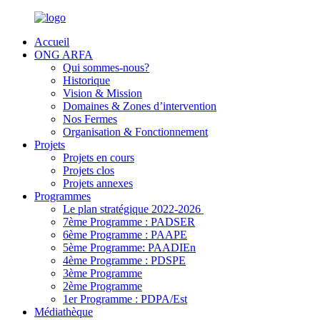
Accueil
ONG ARFA
Qui sommes-nous?
Historique
Vision & Mission
Domaines & Zones d’intervention
Nos Fermes
Organisation & Fonctionnement
Projets
Projets en cours
Projets clos
Projets annexes
Programmes
Le plan stratégique 2022-2026
7ème Programme : PADSER
6ème Programme : PAAPE
5ème Programme: PAADIEn
4ème Programme : PDSPE
3ème Programme
2ème Programme
1er Programme : PDPA/Est
Médiathèque