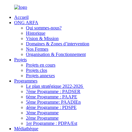
Accueil
ONG ARFA
Qui sommes-nous?
Historique
Vision & Mission
Domaines & Zones d’intervention
Nos Fermes
Organisation & Fonctionnement
Projets
Projets en cours
Projets clos
Projets annexes
Programmes
Le plan stratégique 2022-2026
7ème Programme : PADSER
6ème Programme : PAAPE
5ème Programme: PAADIEn
4ème Programme : PDSPE
3ème Programme
2ème Programme
1er Programme : PDPA/Est
Médiathèque