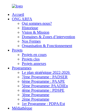
Accueil
ONG ARFA
Qui sommes-nous?
Historique
Vision & Mission
Domaines & Zones d’intervention
Nos Fermes
Organisation & Fonctionnement
Projets
Projets en cours
Projets clos
Projets annexes
Programmes
Le plan stratégique 2022-2026
7ème Programme : PADSER
6ème Programme : PAAPE
5ème Programme: PAADIEn
4ème Programme : PDSPE
3ème Programme
2ème Programme
1er Programme : PDPA/Est
Médiathèque