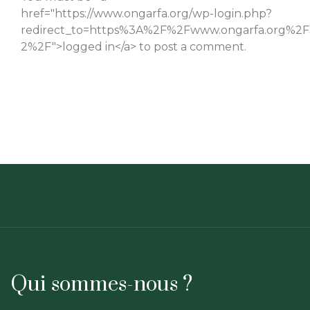
href="https://www.ongarfa.org/wp-login.php?
redirect_to=https%3A%2F%2Fwww.ongarfa.org%2F
2%2F">logged in</a> to post a comment.
Qui sommes-nous ?