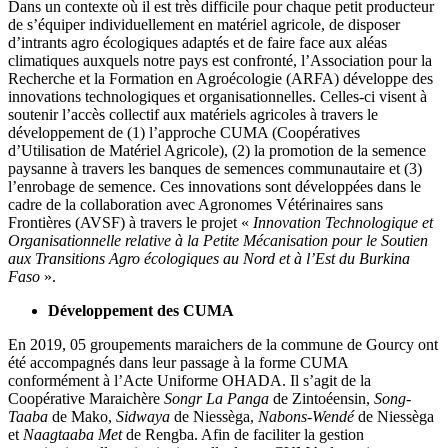
Dans un contexte où il est très difficile pour chaque petit producteur
de s’équiper individuellement en matériel agricole, de disposer
d’intrants agro écologiques adaptés et de faire face aux aléas
climatiques auxquels notre pays est confronté, l’Association pour la
Recherche et la Formation en Agroécologie (ARFA) développe des
innovations technologiques et organisationnelles. Celles-ci visent à
soutenir l’accès collectif aux matériels agricoles à travers le
développement de (1) l’approche CUMA (Coopératives
d’Utilisation de Matériel Agricole), (2) la promotion de la semence
paysanne à travers les banques de semences communautaire et (3)
l’enrobage de semence. Ces innovations sont développées dans le
cadre de la collaboration avec Agronomes Vétérinaires sans
Frontières (AVSF) à travers le projet «
Innovation Technologique et
Organisationnelle relative à la Petite Mécanisation pour le Soutien
aux Transitions Agro écologiques au Nord et à l’Est du Burkina
Faso
».
Développement des CUMA
En 2019, 05 groupements maraichers de la commune de Gourcy ont
été accompagnés dans leur passage à la forme CUMA
conformément à l’Acte Uniforme OHADA. Il s’agit de la
Coopérative Maraichère
Songr La Panga
de Zintoéensin,
Song-
Taaba
de Mako,
Sidwaya
de Niessèga,
Nabons-Wendé
de Niessèga
et
Naagtaaba Met
de Rengba. Afin de faciliter la gestion