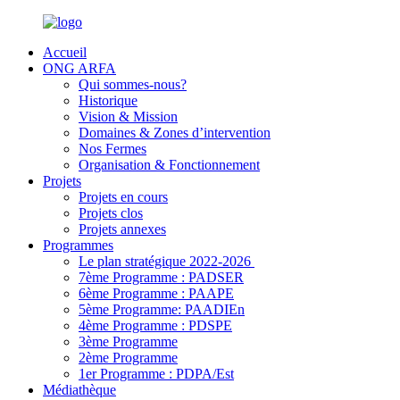
Accueil
ONG ARFA
Qui sommes-nous?
Historique
Vision & Mission
Domaines & Zones d’intervention
Nos Fermes
Organisation & Fonctionnement
Projets
Projets en cours
Projets clos
Projets annexes
Programmes
Le plan stratégique 2022-2026
7ème Programme : PADSER
6ème Programme : PAAPE
5ème Programme: PAADIEn
4ème Programme : PDSPE
3ème Programme
2ème Programme
1er Programme : PDPA/Est
Médiathèque