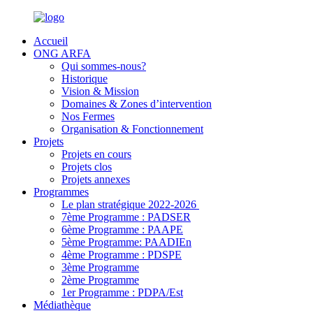
Accueil
ONG ARFA
Qui sommes-nous?
Historique
Vision & Mission
Domaines & Zones d’intervention
Nos Fermes
Organisation & Fonctionnement
Projets
Projets en cours
Projets clos
Projets annexes
Programmes
Le plan stratégique 2022-2026
7ème Programme : PADSER
6ème Programme : PAAPE
5ème Programme: PAADIEn
4ème Programme : PDSPE
3ème Programme
2ème Programme
1er Programme : PDPA/Est
Médiathèque