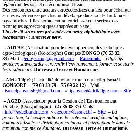
régénérant les sols et en économisant l’eau.
Des rencontres entre acteurs agroécologistes ont lieu pour échanger
sur les expériences que chacun développe dans tout le Burkina et
pays proches. Elles permettent un enrichissement sérieux des
techniques agroécologiques adaptées au Sahel.
Plus de 80 structures présentées en ordre alphabétique avec
localisation / Contacts et liens.
– ADTAE
(Association pour le développement des techniques
agro-écologiques) (Kokologho)
Georges ZONGO (76 53 32
33)
Mail :
georgeszongo@gmail.com
–
Facebook
–
Objectifs
protéger, sauvegarder et reverdir l’environnement, former et soutenir
les producteurs.
Du réseau Terre et Humanisme
.
– Afrik Tilgré
(L’actualité du monde rural en un clic)
Ismaël
GONSORE – (79 63 33 79 – 75 69 22 12) –
Mail
:
ismaelgansore40@gmail.com
//
igansore@afriktilgre.com
–
Site
– AGED
(Association pour la Gestion de l’Environnement
Durable) (Ouagadougou)-
(25 36 88 37)
Mails
:
info@agedburkina.org
//
agedori@fasonet.bf
–
Site
–
La
production, la transformation et le traitement certifiée biologique,
commercialisation / distribution nationale et internationale dans le
circuit du commerce équitable.
Du réseau Terre et Humanisme
.