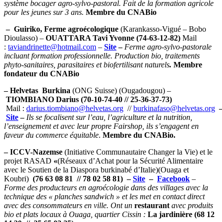
système bocager agro-sylvo-pastoral. Fait de la formation agricole
pour les jeunes sur 3 ans.
Membre du CNABio
– Guiriko
, Ferme agroécologique
(Karankasso-Vigué – Bobo
Dioulasso) –
OUATTARA Tavi Yvonne (74-63-12-82)
Mail
:
taviandrinette@hotmail.com
–
Site
–
Ferme agro-sylvo-pastorale
incluant formation professionnelle. Production bio, traitements
phyto-sanitaires, parasitaires et biofertilisant naturels
.
Membre
fondateur du CNABio
– Helvetas Burkina
(ONG Suisse) (Ougadougou) –
TIOMBIANO Darius (70-10-74-40 // 25-36-37-73)
Mail :
darius.tiombiano@helvetas.org
//
burkinafaso@helvetas.org
Site
–
Ils se focalisent sur l’eau, l’agriculture et la nutrition,
l’enseignement et avec leur propre Fairshop, ils s’engagent en
faveur du commerce équitable
.
Membre du CNABio.
– ICCV-Nazemse
(Initiative Communautaire Changer la Vie) et le
projet RASAD
«
(Réseaux d’Achat pour la Sécurité Alimentaire
avec le Soutien de la Diaspora burkinabé d’Italie)(Ouaga et
Koubri)
(76 63 08 81 // 78 02 58 81)
–
Site
–
Facebook
–
Forme des producteurs en agroécologie dans des villages avec la
technique des « planches sandwich » et les met en contact direct
avec des consommateurs en ville. Ont un
restaurant
avec produits
bio et plats locaux à Ouaga, quartier Cissin :
La jardinière (68 12