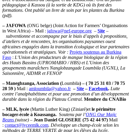
pédagogique à Kassou (à la sortie de KDG) où ils font des
formations. Ont publié un livre de soin par les plantes du Burkina
(pdf).
– JAFOWA
(ONG belge) (Joint Action for Farmers’ Organisations
in West Africa) – Mail :
jafowa@nef-europe.org
–
Site
–
subventionne et accompagne par le biais d’appels à propositions,
d’ateliers et de rencontres, les organisations paysannes ouest
africaines engagées dans la transition écologique et leur partenaires
opérationnels et stratégiques. Voir :
Projets soutenus au Burkina
Faso
:
L’Union des producteurs de mangue biologique de la région
des Hauts Bassins (UPROMABIO / HBS) et L’Union des
groupements maraîchers Nanglobzangade Loumbila (UGNL), La
Saisonnière, AIDMR et FENOP
– Manegbzanga
, Association (
Loumbila
) – ( 70 25 31 03 / 70 75
28 59 )
Mail :
amloumbila@yahoo.fr
–
Site
–
Facebook
.
Lutte
contre l’analphabétisme et pour une promotion d’un développement
durable dans la région du Plateau Central.
Membre du CNABio
– MLK, lycée
(Martin Luther King) (Ziniaré)et
le périmètre
bocager-école à Koassanga.
S
outenu par l’
ONG Our Majic
Beans
(suisse)
–
Jean Daniel GLOSERE (75 42 44 97)
Mail
:
contact@lyceemlk.com
.
Développe un champ-école selon les
méthodes de TERRE VERTE de pour les élèves du lycée.