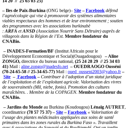
14 20 // 25 65 03 25)
– Iles de Paix-Burkina
(ONG belge)
–
Site
–
Facebook
défend
l’agroécologie qui vise à promouvoir des systèmes alimentaires
viables respectueux des hommes et de leur environnement ; soutien
des programmes avec les associations burkinabè
:
ARFA
et
ANSD
(Association Nourrir Sans Détruire) auprès de
villageois dans la Région de l’Est.
Membre fondateur du
CNABio.
– INADES-Formation/BF
(Institut Africain pour le
Développement Economique et Social)(Ouagadougou)
– Aline
ZONGO,
directrice du bureau national,
(25 24 28 29 // 25 34 03
41)
Mail :
aline.zongo@inadesfo.net
– OUEDRAOGO Ousséni
(70-24-65-58 // 25-34-65-77)
Mail :
oued_ousseni2003@yahoo.fr
–
Site
–
Facebook
–
Contribuer à l’adoption d’un statut juridique
de l’exploitation et de l’exploitant agricole. Valorisation des vivres
de souverainetés (Mil, niebe, fonio). Promotion des cultures
maraîchères. . Membre de la COPAGEN.
Membre fondateur du
CNABio.
– Jardins du Monde
au Burkina (Koudougou)
Lénaïg AUTRET
,
coordinatrice
(78 57 75 37) –
Site
–
Facebook
« Valorisation de
l’usage des plantes médicinales appliquées aux soins de santé
primaires dans les zones rurales du Burkina Faso ». Travaillent
avec 6 associations du Sanguié et du Boulkiemdé. Ont un jardin