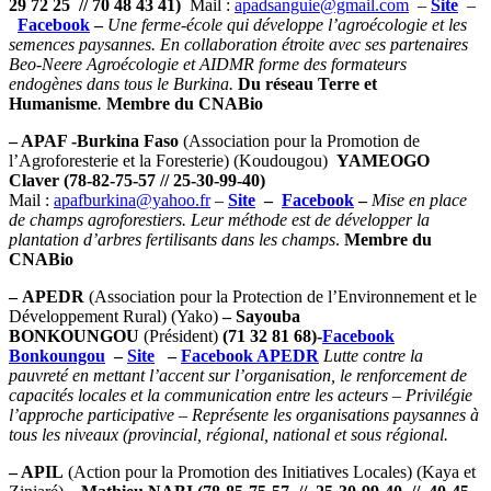
29 72 25 // 70 48 43 41)
Mail :
apadsanguie@gmail.com
–
Site
–
Facebook
–
Une ferme-école qui développe l’agroécologie et les
semences paysannes. En collaboration étroite avec ses partenaires
Beo-Neere Agroécologie et AIDMR forme des formateurs
endogènes dans tous le Burkina.
Du réseau Terre et
Humanisme
.
Membre du CNABio
– APAF -Burkina Faso
(Association pour la Promotion de
l’Agroforesterie et la Foresterie) (Koudougou)
YAMEOGO
Claver (78-82-75-57 // 25-30-99-40)
Mail :
apafburkina@yahoo.fr
–
Site
–
Facebook
–
Mise en place
de champs agroforestiers. Leur méthode est de développer la
plantation d’arbres fertilisants dans les champs
.
Membre du
CNABio
– APEDR
(Association pour la Protection de l’Environnement et le
Développement Rural) (Yako)
– Sayouba
BONKOUNGOU
(Président)
(71 32 81 68)-
Facebook
Bonkoungou
–
Site
–
Facebook APEDR
Lutte contre la
pauvreté en mettant l’accent sur l’organisation, le renforcement de
capacités locales et la communication entre les acteurs – Privilégie
l’approche participative – Représente les organisations paysannes à
tous les niveaux (provincial, régional, national et sous régional.
– APIL
(Action pour la Promotion des Initiatives Locales) (Kaya et