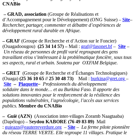
CNABio
– GRAD
, association
(Groupe de Réalisations et
d’Accompagnement pour le Développement) (ONG Suisse) –
Site
–
Rechercher, partager, commenter et débattre d’expériences de
développement rural durable en Afrique.
– GRAF
(Groupe de Recherche et d’Action sur le Foncier)
(Ouagadoougou)
(25 34 14 57) –
Mail :
graf@fasonet.bf
–
Site
–
Un réseau de personnes de profil varié regroupant des gens
travaillant et/ou s’intéressant à la problématique foncière, sous tous
ses aspects, rural et urbain. Soutenu par OXFAM Belgique.
– GRET
(Groupe de Recherche et d’Échanges Technologiques)
(Ouaga)
(25 36 10 65 // 25 30 48 73)
Mail :
burkina@gret.org
–
Site
–
Plaquette
–
Professionnels du développement
solidaire dans le monde… et au Burkina Faso. Il apporte des
solutions innovantes pour le renforcement de la résilience des
populations vulnérables, l’agroécologie, l’accès aux services
publics.
Membre du CNABio
– Guiè (AZN)
(Association inter-villages Zoramb Naagtaaba)
(Dapélogo) –
Seydou KABORE (76 49 83 89)
Mail
:
guieazn@eauterreverdure.org
–
Site
–
La ferme pilote pionnière
du réseau TERRE VERTE. Elle
r
egroupe 11 villages
.
Pratique le