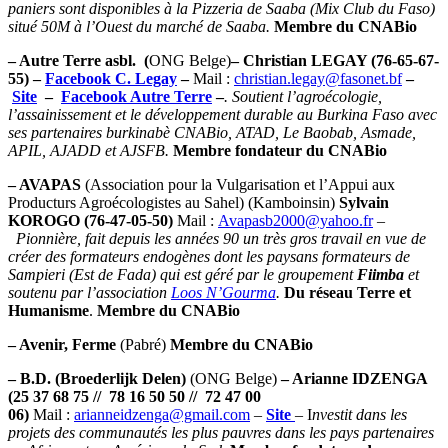
paniers sont disponibles à la Pizzeria de Saaba (Mix Club du Faso)
situé 50M à l’Ouest du marché de Saaba.
Membre du CNABio
– Autre Terre
asbl. (
ONG Belge)
– Christian LEGAY (76-65-67-
55) –
Facebook C. Legay
–
Mail :
christian.legay@fasonet.bf
–
Site
–
Facebook Autre Terre
–
.
Soutient l’agroécologie,
l’assainissement et le développement durable au Burkina Faso avec
ses partenaires burkinabè CNABio, ATAD, Le Baobab, Asmade,
APIL, AJADD et AJSFB.
Membre fondateur du CNABio
– AVAPAS
(Association pour la Vulgarisation et l’Appui aux
Producturs Agroécologistes au Sahel) (Kamboinsin)
Sylvain
KOROGO (76-47-05-50)
Mail :
Avapasb2000@yahoo.fr
–
Pionnière, fait depuis les années 90 un très gros travail en vue de
créer des formateurs endogènes dont les paysans formateurs de
Sampieri (Est de Fada) qui est géré par le groupement
Fiimba
et
soutenu par
l’association
Loos N’Gourma
.
Du réseau Terre et
Humanisme
.
Membre du CNABio
– Avenir,
Ferme
(Pabré)
Membre du CNABio
– B.D.
(Broederlijk Delen)
(ONG Belge)
– Arianne IDZENGA
(25 37 68 75 // 78 16 50 50 // 72 47 00
06)
Mail :
arianneidzenga@gmail.com
–
Site
– I
nvestit dans les
projets des communautés les plus pauvres dans les pays partenaires