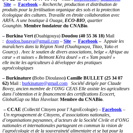
Site
–
Facebook
–
Recherche, production et distribution de
produits pour la fertilisation organique des sols et la protection
écologique des cultures. Travaille en étroite collaboration avec
ARFA. A une boutique à Ouaga,
ECO-BIO
, quartier
Gounghin.
Membre fondateur du CNABio
.
– Burkina Vert
(
Ouahigouya)
Doudou
(40 55 36 18)
Mail
:
doudou.bagaya@gmail.com
–
Site
–
Facebook
–
A
ppuie les
maraîchers dans la Région Nord (Ouahigouya, Titao, Yako et
Gourcy) . Avec le soutien de divers associations, belge « Afrique au
cœur » et suisses « Belmont Kéra douré » et « Yam pouiré »
elle incite les agriculteurs à développer des pratiques
agroécologiques
– Burkinature
(
Bobo Dioulasso
) Camille BULLET (25 34 07
62)
Mail :
burkinature@gmail.com
Société dirigée par Claude
Bovey,
ancien membre de l’ONG CEAS Elle assiste les agriculteurs
dans l’obtention et le financement des certifications
Ecocert,
GlobalGap ou Max Havelaar.
Membre du CNABio
.
– CCAE
(Collectif Citoyen pour l’AgroEcologie) –
Facebook
–
Un regroupement de Citoyens, d’associations nationales,
d’organisations paysannes, d’acteurs de la Société Civile et d’ONG
nationales et internationales partageant en commun la vision de
l’agroécologie et de la souveraineté alimentaire et se bat pour la