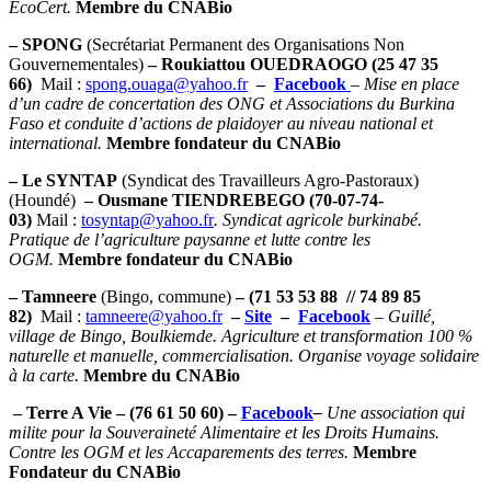
EcoCert.
Membre du CNABio
– SPONG
(Secrétariat Permanent des Organisations Non
Gouvernementales)
– Roukiattou OUEDRAOGO (25 47 35
66)
Mail :
spong.ouaga@yahoo.fr
–
Facebook
–
Mise en place
d’un cadre de concertation des ONG et Associations du Burkina
Faso et conduite d’actions de plaidoyer au niveau national et
international.
Membre fondateur du CNABio
– Le SYNTAP
(Syndicat des Travailleurs Agro-Pastoraux)
(Houndé)
– Ousmane TIENDREBEGO (70-07-74-
03)
Mail :
tosyntap@yahoo.fr
. Syndicat agricole burkinabé.
Pratique de l’agriculture paysanne et lutte contre les
OGM.
Membre fondateur du CNABio
– Tamneere
(Bingo, commune)
– (71 53 53 88 // 74 89 85
82)
Mail :
tamneere@yahoo.fr
–
Site
–
Facebook
–
Guillé,
village de Bingo, Boulkiemde. Agriculture et transformation 100 %
naturelle et manuelle, commercialisation. Organise voyage solidaire
à la carte.
Membre du CNABio
– Terre A Vie
– (76 61 50 60) –
Facebook
–
Une association qui
milite pour la Souveraineté Alimentaire et les Droits Humains.
Contre les OGM et les Accaparements des terres.
Membre
Fondateur du CNABio