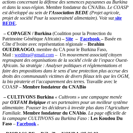
actions concernant la défense des semences paysannes au Burkina
et dans la sous-région.
Membre fondateur du CNABio.
Le COASP
est développé au sein de
l’Association BEDE
(Projet agricole,
projet de société Pour la souveraineté alimentaire).
Voir sur
site
BEDE
.
– COPAGEN / Burkina
(Coalition pour la Protection du
Patrimoine Génétique Africain)
–
Site
–
Facebook
–
Basée en
Côte d’Ivoire avec représentation régionale –
Ibrahim
OUEDRAOGO
, membre du CA pour le Burkina Faso,
Mail :
wedibra@gmail.com
– Un mouvement associatif citoyen
regroupant des organisations de la société civile de l’espace Ouest-
Africain. Sa stratégie : Analyser politiques et réglementations et
faire des propositions dans le sens d’une protection plus accrue des
droits des communautés victimes de divers fléaux tels que les OGM,
la bio piraterie et l’accaparement des terres.
Travaille avec le
COASP –
Membre fondateur du CNABio
– CULTIVONS
Burkina
« Cultivons » une campagne menée
par
OXFAM Belgique
et ses partenaires pour un meilleur système
alimentaire. Pousser les décideurs à investir plus dans l’Agriculture
Familiale.
Membre fondateur du CNAbio
.
La page officielle de
la campagne CULTIVONS au Burkina Faso :
Les Koudou Du
Faso
–
Facebook
.