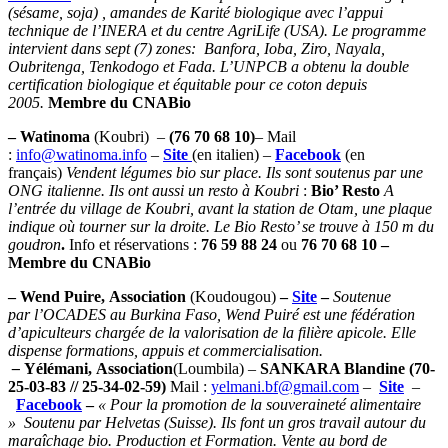
(sésame, soja) , amandes de Karité biologique avec l’appui
technique de l’INERA et du centre AgriLife (USA). Le programme
intervient dans sept (7) zones: Banfora, Ioba, Ziro, Nayala,
Oubritenga, Tenkodogo et Fada. L’UNPCB a obtenu la double
certification biologique et équitable pour ce coton depuis
2005.
Membre du CNABio
– Watinoma
(Koubri) –
(76 70 68 10)
– Mail
:
info@watinoma.info
–
Site
(en italien) –
Facebook
(en
français)
Vendent légumes bio sur place. Ils sont soutenus par une
ONG italienne.
Ils ont aussi un resto à Koubri
:
Bio’ Resto
A
l’entrée du village de Koubri, avant la station de Otam, une plaque
indique où tourner sur la droite. Le Bio Resto’ se trouve à 150 m du
goudron
.
Info et réservations :
76 59 88 24
ou
76 70 68 10 –
Membre du CNABio
– Wend Puire
, Association
(Koudougou)
–
Site
–
Soutenue
par l’OCADES au Burkina Faso, Wend Puiré est une fédération
d’apiculteurs chargée de la valorisation de la filière apicole. Elle
dispense formations, appuis et commercialisation.
–
Yélémani
,
Association
(Loumbila) –
SANKARA Blandine (70-
25-03-83 // 25-34-02-59)
Mail :
yelmani.bf@gmail.com
–
Site
–
Facebook
–
« Pour la promotion de la souveraineté alimentaire
» Soutenu par Helvetas (Suisse). Ils font un gros travail autour du
maraîchage bio. Production et Formation. Vente au bord de