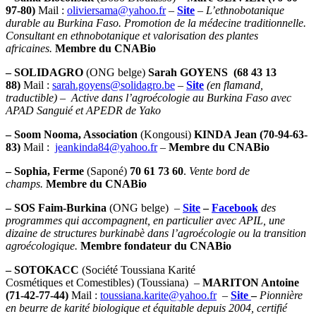
97-80)
Mail :
oliviersama@yahoo.fr
–
Site
– L’ethnobotanique
durable au Burkina Faso. Promotion de la médecine traditionnelle.
Consultant en ethnobotanique et valorisation des plantes
africaines.
Membre du CNABio
– SOLIDAGRO
(ONG belge)
Sarah GOYENS (68 43 13
88)
Mail :
sarah.goyens@solidagro.be
–
Site
(en flamand,
traductible) – Active dans l’agroécologie au Burkina Faso avec
APAD Sanguié et APEDR de Yako
– Soom Nooma
, Association
(Kongousi)
KINDA Jean (70-94-63-
83)
Mail :
jeankinda84@yahoo.fr
–
Membre du CNABio
– Sophia, Ferme
(Saponé)
70 61 73 60
.
Vente bord de
champs.
Membre du CNABio
– SOS Faim
-Burkina
(ONG belge)
–
Site
–
Facebook
des
programmes qui accompagnent, en particulier avec APIL, une
dizaine de structures burkinabè dans l’agroécologie ou la transition
agroécologique.
Membre fondateur du CNABio
– SOTOKACC
(Société Toussiana Karité
Cosmétiques et Comestibles) (Toussiana)
–
MARITON Antoine
(71-42-77-44)
Mail :
toussiana.karite@yahoo.fr
–
Site
–
Pionnière
en beurre de karité biologique et équitable depuis 2004, certifié