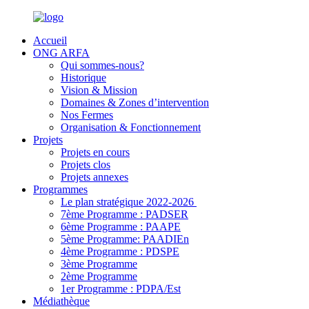
Accueil
ONG ARFA
Qui sommes-nous?
Historique
Vision & Mission
Domaines & Zones d’intervention
Nos Fermes
Organisation & Fonctionnement
Projets
Projets en cours
Projets clos
Projets annexes
Programmes
Le plan stratégique 2022-2026
7ème Programme : PADSER
6ème Programme : PAAPE
5ème Programme: PAADIEn
4ème Programme : PDSPE
3ème Programme
2ème Programme
1er Programme : PDPA/Est
Médiathèque