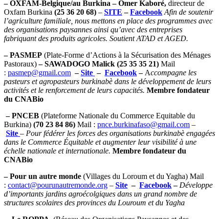
– OXFAM-Belgique/
au Burkina – Omer Kaboré,
directeur de
Oxfam Burkina
(25 36 20 68)
–
SITE
–
Facebook
Afin de soutenir
l’agriculture familiale, nous mettons en place des programmes avec
des organisations paysannes ainsi qu’avec des entreprises
fabriquant des produits agricoles. Soutient ATAD et AGED.
– PASMEP
(Plate-Forme d’Actions à la Sécurisation des Ménages
Pastoraux)
– SAWADOGO Malick (25 35 35 21)
Mail
:
pasmep@gmail.com
–
Site
–
Facebook
–
A
ccompagne les
pasteurs et agropasteurs burkinabè dans le développement de leurs
activités et le renforcement de leurs capacités.
Membre fondateur
du CNABio
– PNCEB
(Plateforme Nationale du Commerce Equitable du
Burkina)
(70 23 84 86)
Mail :
pnce.burkinafaso@gmail.com
–
Site
–
Pour fédérer les forces des organisations burkinabè engagées
dans le Commerce Équitable et augmenter leur visibilité à une
échelle nationale et internationale.
Membre fondateur du
CNABio
– Pour un autre monde
(Villages du Loroum et du Yagha) Mail
:
contact@pourunautremonde.org
–
Site
–
Facebook
–
Développe
d’importants jardins agroécolgiques dans un grand nombre de
structures scolaires des provinces du Louroum et du Yagha