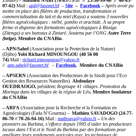
Ziniaré) –
Mathieu NABI (78-85-75-57 // 25-30-99-40 // 40-45-
07-62)
Mail :
apil@fasonet.bf
–
Site
–
Facebook
–
Après avoir pu
mettre en place des filières de production, transformation et
commercialisation du lait et du miel (Kaya) a soutenu 3 nouvelles
filières agroécologiques : niébé, gombo et arachide. A sa propre
ferme et dispense des formations agroécologiques à Bissiga
(Zitenga) a ses bureaux à Ziniaré. Soutenu par l’ONG
Autre Terre
(belge).
Membre du CNABio
.
– APN/Sahel
(Association pour la Protection de la Nature)
(Djibo)
Yobi Richard MINOUNGOU
(40 56 00
74)
Mail :
richard.minoungou@yahoo.fr
//
apn.sahel@fasonet.bf
–
Facebook
. Membre du CNABio
– APSERN
(Association des Producteurs de la Sissili pour l’Eco
Gestion des Ressources Naturelles)
Abdoulaye
OUEDRAOGO,
président;
Regroupe 41 villages. Promotion du
Moringa dans les villages de la région de Léo
.
Membre fondateur
du CNABio
– ARFA
(Association pour la Recherche et la Formation en
Agroécologie) (Fada N’Gourma) –
Mathieu SAVADOGO (24-77-
06-70 // 70-26-94-16)
Mail :
mathsava@yahoo.fr
–
Un des
pionniers au Burkina, s’efforce depuis 1995 d’aider les producteurs
locaux dans l’Est et le Nord du Burkina par des formations pour
améliorer leurs rendements agricoles avec les techniques de