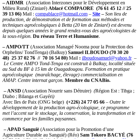
– AIDMR
(Association Interzones pour le Développement en
Milieu Rural) (Ziniaré)
Ablacé COMPAORE (76 61 45 12 // 25
39 13 06)
Mail :
compablace@hotmail.com
–
Site
–
Son lieu de
production, de démonstration et de formation aux méthodes et
techniques agroécologiques à Betta (20 km de Ziniaré) est devenu
depuis quelques années le grand rendez-vous des agroécologistes de
la sous-région.
Du réseau Terre et Humanisme
.
– AMPO/TT
(Association Managré Nooma pour la Protection des
Orphelins/ TondTenga) (Balkuy)
Samuel ILBOUDO (70 30 20
48) 25 37 02 76 // 70 16 54 80)
Mail
:
ilboudosamuel@yahoo.fr
–
Le Centre AMPO Tond-Tenga est construit à Balkuy, localité située
au Sud du BF à 15 km de Ouagadougou. Formation en pratique
agroécologique (maraîchage, élevage) commercialisation en
AMAP.
Centre internat garçon.
Membre du CNABio.
– ANSD
(Association Nourrir sans Détruire)
(
Région Est : Tibga ;
Diabo ; Bilanga et Gayéri
)
Avec Iles de Paix (ONG belge)
(+226) 24 77 05 66
–
Outre le
développement de la production agro-écologique, ce programme
met l’accent sur le stockage, la conservation, la transformation et le
commerce par les familles paysannes.
– APAD Sanguiè
(Association pour la Promotion d’une
Agriculture Durable au Sanguié) (Réo)
Sam Tokoro BACYÉ (76