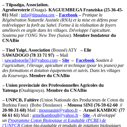
– Tiipaalga
, Association.
Agroforesterie
(Ouaga)-
KAGUEMBEGA Franziska (25-36-45-
01)
Mail :
info@tiipaalga.org
–
Facebook
–
Pratique la
Régénération Naturelle Assistée (RNA) et la mise en défens pour
redévelopper la forêt au Sahel. Forme à la réalisation de foyers
améliorés en argile dans les villages. Développe l’apiculture.
Soutenu par l’ONG New Tree (Suisse).
Membre fondateur du
CNABio
– Tind Yalgé
, Association
(Boussé) ATY
– Elie
SAWADOGO (78 33 71 97) –
Mail
:
sawadogoelie74@yahoo.com
–
Site
–
Facebook
Soutien à
l’agriculture, l’élevage, apiculture et technique (pour les jeunes) par
des formations et dotation équipements et suivis. Dans les villages
du Kourwego
. Membre du CNABio
– Union provinciale des Professionnelles Agricoles du
Yatenga
(
Ouahigouya).
Membre du CNABio
– UNPCB
, Faitière
(Union Nationale des Producteurs de Coton du
Burkina Faso) (Bobo Dioulasso) –
Moussa SINI (76-59-62-60 //
20-98-31-68)
Mail :
moussasini@yahoo.fr
–
Armel KAMBOU (77
66 61 61)
Mail :
armelkambou8@yahoo.fr
–
Site
–
A développé
un
Programme Coton Biologique et Equitable (PCBE) de
l’UNPCB
Coton bio-équitable et produits de rotations biologiques