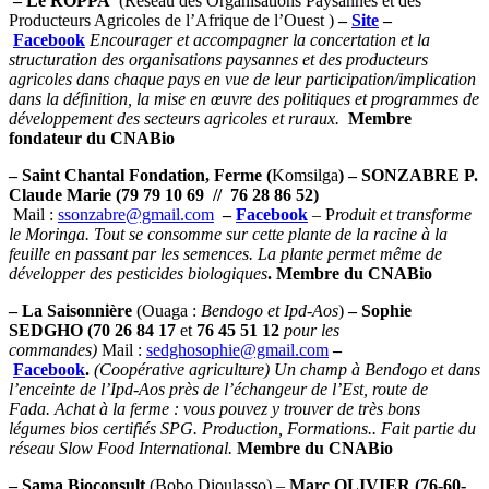
– Le ROPPA
(Réseau des Organisations Paysannes et des
Producteurs Agricoles de l’Afrique de l’Ouest )
–
Site
–
Facebook
Encourager et accompagner la concertation et la
structuration des organisations paysannes et des producteurs
agricoles dans chaque pays en vue de leur participation/implication
dans la définition, la mise en œuvre des politiques et programmes de
développement des secteurs agricoles et ruraux.
Membre
fondateur du CNABio
– Saint Chantal Fondation
, Ferme (
Komsilga
) – SONZABRE P.
Claude Marie (79 79 10 69 // 76 28 86 52)
Mail :
ssonzabre@gmail.com
–
Facebook
– P
roduit et transforme
le Moringa. Tout se consomme sur cette plante de la racine à la
feuille en passant par les semences. La plante permet même de
développer des pesticides biologiques
. Membre du CNABio
– La Saisonnière
(Ouaga :
Bendogo et Ipd-Aos
)
– Sophie
SEDGHO (70 26 84 17
et
76 45 51 12
pour les
commandes)
Mail :
sedghosophie@gmail.com
–
Facebook
.
(Coopérative agriculture) Un champ à Bendogo et dans
l’enceinte de l’Ipd-Aos près de l’échangeur de l’Est, route de
Fada. Achat à la ferme : vous pouvez y trouver de très bons
légumes bios certifiés SPG. Production, Formations.. Fait partie du
réseau Slow Food International.
Membre du CNABio
– Sama Bioconsult
(Bobo Dioulasso) –
Marc OLIVIER (76-60-