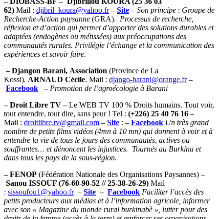
– DIOBASS-BF
– Djibrillou KOURA (25 36 03
62)
Mail :
djibril_koura@yahoo.fr
–
Site
–
Son principe
:
Groupe de
Recherche-Action paysanne
(GRA).
Processus de recherche,
réflexion et d’action qui permet d’apporter des solutions durables et
adaptées (endogènes ou métissées) aux préoccupations des
communautés rurales. Privilégie l’échange et la communication des
expériences et savoir faire.
– Djangon Barani
, Association
(Province de La
Kossi).
ARNAUD Cécile
. Mail :
django-barani@orange.fr
–
Facebook
–
Promotion de l’agroécologie à Barani
– Droit Libre TV
–
Le WEB TV 100 % Droits humains. Tout voir,
tout entendre, tout dire, sans peur ! Tel :
(+226) 25 40 76 16
–
Mail :
droitlibre.tv@gmail.com
–
Site
: –
Facebook
Un très grand
nombre de petits films vidéos (4mn à 10 mn) qui donnent à voir et à
entendre la vie de tous le jours des communautés, actives ou
souffrantes… et dénoncent les injustices. Tournés au Burkina et
dans tous les pays de la sous-région.
– FENOP
(Fédération Nationale des Organisations Paysannes) –
Sanou ISSOUF (76-60-90-52 // 25-38-26-29)
Mail
:
sissoufou1@yahoo.fr
–
Site
–
Facebook
Faciliter l’accès des
petits producteurs aux médias et à l’information agricole, informer
avec son « Magazine du monde rural burkinabè », lutter pour des
droits de la femme (accès à la terre) et renforcer ses organisations