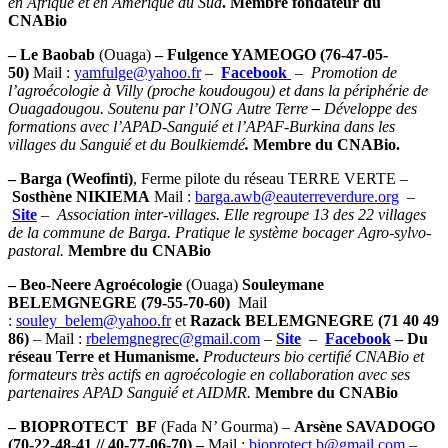
en Afrique et en Amérique du Sud
. Membre fondateur du
CNABio
– Le Baobab
(Ouaga)
– Fulgence YAMEOGO (76-47-05-
50)
Mail :
yamfulge@yahoo.fr
–
Facebook
–
Promotion de
l’agroécologie à Villy (proche koudougou) et dans la périphérie de
Ouagadougou. Soutenu par l’ONG Autre Terre
–
Développe des
formations avec l’APAD-Sanguié et l’APAF-Burkina dans les
villages du Sanguié et du Boulkiemdé
.
Membre du CNABio.
– Barga
(Weofinti)
, Ferme pilote du réseau TERRE VERTE –
Sosthène NIKIEMA
Mail :
barga.awb@eauterreverdure.org
–
Site
–
Association inter-villages.
Elle regroupe 13 des 22 villages
de la commune de Barga. Pratique le système bocager Agro-sylvo-
pastoral.
Membre du CNABio
– Beo-Neere Agroécologie
(Ouaga)
Souleymane
BELEMGNEGRE (79-55-70-60)
Mail
:
souley_belem@yahoo.fr
et
Razack BELEMGNEGRE
(71 40 49
86)
– Mail :
rbelemgnegrec@gmail.com
–
Site
–
Facebook
– Du
réseau Terre et Humanisme.
Producteurs bio certifié CNABio et
formateurs très actifs en agroécologie en collaboration avec ses
partenaires APAD Sanguié et AIDMR.
Membre du CNABio
– BIOPROTECT BF
(Fada N’ Gourma) –
Arsène SAVADOGO
(70-22-48-41 // 40-77-06-70) –
Mail :
bioprotect.b@gmail.com
–