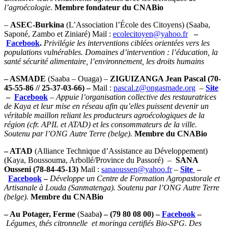
l’agroécologie.
Membre fondateur du CNABio
–
ASEC-Burkina
(L’Association l’École des Citoyens) (Saaba,
Saponé, Zambo et Ziniaré) Mail :
ecolecitoyen@yahoo.fr
–
Facebook
.
Privilégie les interventions ciblées orientées vers les
populations vulnérables. Domaines d’intervention : l’éducation, la
santé sécurité alimentaire, l’environnement, les droits humains
– ASMADE
(Saaba – Ouaga) –
ZIGUIZANGA Jean Pascal (70-
45-55-86 // 25-37-03-66) –
Mail :
pascal.z@ongasmade.org
–
Site
–
Facebook
– Appuie l’organisation collective des restauratrices
de Kaya et leur mise en réseau afin qu’elles puissent devenir un
véritable maillon reliant les producteurs agroécologiques de la
région (cfr. APIL et ATAD) et les consommateurs de la ville.
Soutenu par l’ONG Autre Terre (belge).
Membre du CNABio
– ATAD
(Alliance Technique d’Assistance au Développement)
(Kaya, Boussouma, Arbollé/Province du Passoré) –
SANA
Ousseni (78-84-45-13)
Mail :
sanaoussen@yahoo.fr
–
Site
–
Facebook
–
Développe un
Centre de Formation Agropastorale et
Artisanale à Louda (Sanmatenga). Soutenu par l’ONG Autre Terre
(belge).
Membre du CNABio
– Au Potager
, Ferme
(Saaba
) – (79 80 08 00) –
Facebook
–
Légumes, thés citronnelle et moringa certifiés Bio-SPG. Des