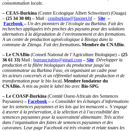
consommation locale.
– CEAS-Burkina
(Centre Ecologique Albert Schweitzer) (Ouaga)
–
(25 34 30 08) –
Mail :
ceasburkina@fasonet.bf
–
Site
–
Facebook
–
Un des pionniers de l’écologie au Burkina. Fait des
recherches appliquées très proches des paysans pour des solutions
alternatives à la dégradation de l’environnement et des formations.
A un centre de production agroécologique à Bissiga dans la
commune de Zitenga. Fait des formations
. Membre du CNABio
.
– Le CNABio
(Conseil National de l’Agriculture Biologique)
– (25
36 61 33)
Mail :
bureaucnabio@gmail.com
–
Site
Développer la
production et la filière biologiques du producteur jusqu’au
consommateur au Burkina Faso, en organisant un cadre pour
les acteurs concernés et un référentiel national de production et de
transformation pour le bio local
. Membre fondateur du
CNABio.
A mis au point le label bio avec
Bio-SPG
– Le COASP
-Burkina
(Comité Ouest-Africain des Semences
Paysannes)
–
Facebook
–
« Consolider les échanges d’informations
sur les semences paysannes et les lois qui les menacent ».
S
‘engage
à œuvrer à la préservation, à la sélection et à l’accessibilité des
semences paysannes pour la souveraineté alimentaire
.
Très active
dans l’organisation des foires de semences paysannes et des
caravanes. Leur page Facebook est très vivante et relate toutes les