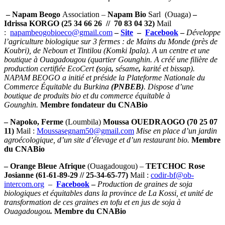
– Napam Beogo
Association –
Napam Bio
Sarl (Ouaga)
–
Idrissa KORGO (25 34 66 26 // 70 83 04 32)
Mail
:
napambeogobioeco@gmail.com
–
Site
–
Facebook
–
Développe
l’agriculture biologique sur 3 fermes : de Mains du Monde (près de
Koubri), de Neboun et Tintilou (Komki Ipala). A un centre et une
boutique à Ouagadougou (quartier Gounghin. A créé une filière de
production certifiée EcoCert
(
soja
,
sésame
,
karité
et
bissap).
NAPAM BEOGO a initié et préside la Plateforme Nationale du
Commerce Équitable du Burkina
(PNBEB)
. Dispose d’une
boutique de produits bio et du commerce équitable à
Gounghin.
Membre fondateur du CNABio
– Napoko, Ferme
(Loumbila)
Moussa OUEDRAOGO (70 25 07
11)
Mail :
Moussasegnam50@gmail.com
Mise en place d’un jardin
agroécologique, d’un site d’élevage et d’un restaurant bio.
Membre
du CNABio
– Orange Bleue
Afrique
(Ouagadougou) –
TETCHOC Rose
Josianne (61-61-89-29 // 25-34-65-77)
Mail :
codir-bf@ob-
intercom.org
–
Facebook
–
Production de graines de soja
biologiques et équitables dans la province de La Kossi, et unité de
transformation de ces graines en tofu et en jus de soja à
Ouagadougou
.
Membre du CNABio