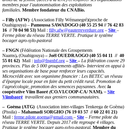
membres pour l’autonomisation des exploitations
familiales.
Membre fondateur du CNABio.
– Filly (AFW)
(Association Filly Wémanegré)(proche de
Ouahigouya) –
Pamoussa SAWADOGO (40 55 25 94 // 76 42 83
16 // 70 04 98 53)
Mail :
filly.afw@eauterreverdure.org
–
Site
–
Ferme pilote du réseau TERRE VERTE. Pratique le système
bocager agro-sylo-pastoral
– FNGN
(Fédération Nationale des Groupements
Naams)
,
(Ouahigouya)
– Joël OUEDRAOGO (40 55 04 11 // 40
55 01 62)
Mail :
info@fngnbf.org
–
Site
–
La fédération couvre 29
provinces. Plus de 5 000 groupements affiliés- Intervient en appui à
ses organisations de base pour renforcer leurs capacités.
Microcrédit avec son organisme financier : Les BETEC un réseau
d’épargne locale pour en faire du petit crédit rural. Promotion de
l’agroécologie, promotion des semences paysannes. Avec
l
a
coopérative Viim Baoré
(
CO.VI.COOP-CA/ NAM)
, –
Site
Viimbaoré
travaillent aux greniers communautaires.
– Goèma (ATG)
(Association inter-villages Tenkeega de Goèma)
(Pissila) –
Mahamadi SORGHO (76 19 03 57 // 60 22 01 21)
Mail :
ferme.pilote.goema@gmail.com
–
Site
–
Ferme pilote du
réseau TERRE VERTE.
D
epuis 2017 elle regroupe 4 villages.
Pratique le système bocager agro-sylvo-pastoral.
Membre du