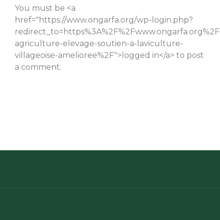
You must be <a
href="https://www.ongarfa.org/wp-login.php?
redirect_to=https%3A%2F%2Fwww.ongarfa.org%2Fi
agriculture-elevage-soutien-a-laviculture-
villageoise-amelioree%2F">logged in</a> to post
a comment.