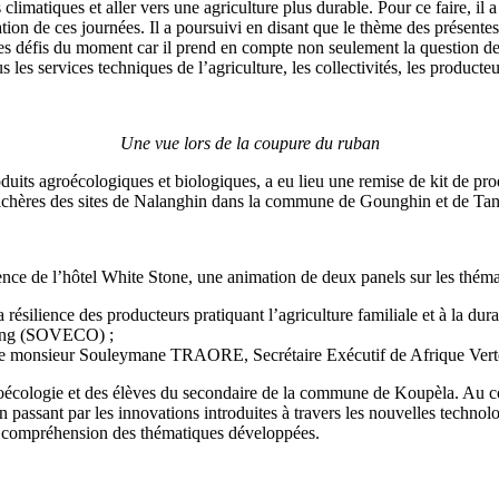
limatiques et aller vers une agriculture plus durable. Pour ce faire, il 
ion de ces journées. Il a poursuivi en disant que le thème des présentes
les défis du moment car il prend en compte non seulement la question de l
 les services techniques de l’agriculture, les collectivités, les producte
Une vue lors de la coupure du ruban
oduits agroécologiques et biologiques, a eu lieu une remise de kit de pro
ichères des sites de Nalanghin dans la commune de Gounghin et de Ta
.
ence de l’hôtel White Stone, une animation de deux panels sur les théma
a résilience des producteurs pratiquant l’agriculture familiale et à la 
ting (SOVECO) ;
liste monsieur Souleymane TRAORE, Secrétaire Exécutif de Afrique Vert
oécologie et des élèves du secondaire de la commune de Koupèla. Au cou
en passant par les innovations introduites à travers les nouvelles techno
ure compréhension des thématiques développées.