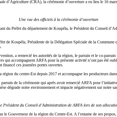
le d’Agriculture (CRA), la cérémonie d’ouverture a eu lieu le 16 mars
Une vue des officiels à la cérémonie d’ouverture
ntant du Préfet du département de Koupéla, le Président du Conseil d’A
et de Koupéla, Présidente de la Délégation Spéciale de la Commune qui a
.
a remercié les autorités de la région, le parrain et le co-parrain et 
anciers qui accompagnent ARFA pour la présente activité n’ont pas été
financé ces journées portes ouvertes.
la région du centre-Est depuis 2017 et accompagne les producteurs dans
 parrain de la cérémonie qui après avoir remercié ARFA pour l’initiat
thèse dégrade notre environnement et impacte négativement sur notre san
e Président du Conseil d’Administration de ARFA lors de son allocuti
r le Gouverneur de la région du Centre-Est. A l’entame de ses propos, il