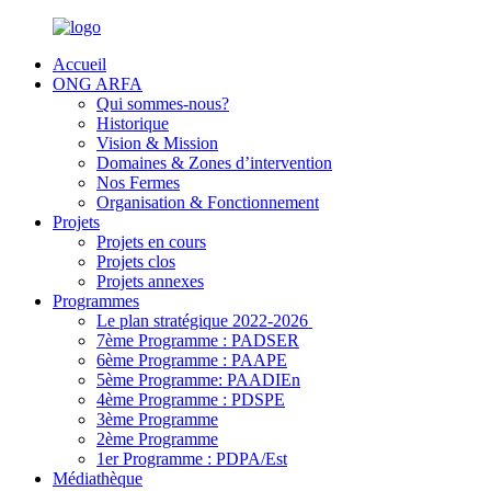
Accueil
ONG ARFA
Qui sommes-nous?
Historique
Vision & Mission
Domaines & Zones d’intervention
Nos Fermes
Organisation & Fonctionnement
Projets
Projets en cours
Projets clos
Projets annexes
Programmes
Le plan stratégique 2022-2026
7ème Programme : PADSER
6ème Programme : PAAPE
5ème Programme: PAADIEn
4ème Programme : PDSPE
3ème Programme
2ème Programme
1er Programme : PDPA/Est
Médiathèque