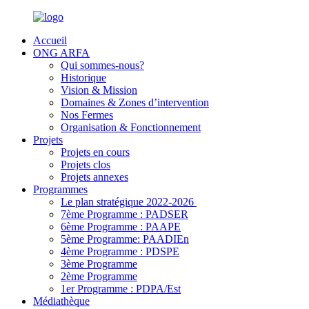
Accueil
ONG ARFA
Qui sommes-nous?
Historique
Vision & Mission
Domaines & Zones d’intervention
Nos Fermes
Organisation & Fonctionnement
Projets
Projets en cours
Projets clos
Projets annexes
Programmes
Le plan stratégique 2022-2026
7ème Programme : PADSER
6ème Programme : PAAPE
5ème Programme: PAADIEn
4ème Programme : PDSPE
3ème Programme
2ème Programme
1er Programme : PDPA/Est
Médiathèque