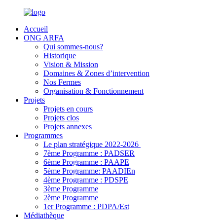
Accueil
ONG ARFA
Qui sommes-nous?
Historique
Vision & Mission
Domaines & Zones d’intervention
Nos Fermes
Organisation & Fonctionnement
Projets
Projets en cours
Projets clos
Projets annexes
Programmes
Le plan stratégique 2022-2026
7ème Programme : PADSER
6ème Programme : PAAPE
5ème Programme: PAADIEn
4ème Programme : PDSPE
3ème Programme
2ème Programme
1er Programme : PDPA/Est
Médiathèque