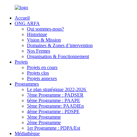
Accueil
ONG ARFA
Qui sommes-nous?
Historique
Vision & Mission
Domaines & Zones d’intervention
Nos Fermes
Organisation & Fonctionnement
Projets
Projets en cours
Projets clos
Projets annexes
Programmes
Le plan stratégique 2022-2026
7ème Programme : PADSER
6ème Programme : PAAPE
5ème Programme: PAADIEn
4ème Programme : PDSPE
3ème Programme
2ème Programme
1er Programme : PDPA/Est
Médiathèque