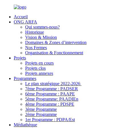
Accueil
ONG ARFA
Qui sommes-nous?
Historique
Vision & Mission
Domaines & Zones d’intervention
Nos Fermes
Organisation & Fonctionnement
Projets
Projets en cours
Projets clos
Projets annexes
Programmes
Le plan stratégique 2022-2026
7ème Programme : PADSER
6ème Programme : PAAPE
5ème Programme: PAADIEn
4ème Programme : PDSPE
3ème Programme
2ème Programme
1er Programme : PDPA/Est
Médiathèque