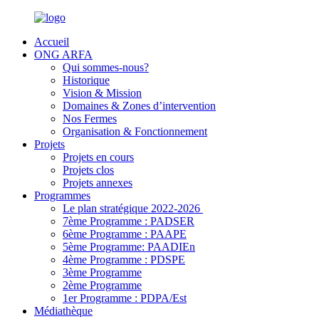
Accueil
ONG ARFA
Qui sommes-nous?
Historique
Vision & Mission
Domaines & Zones d’intervention
Nos Fermes
Organisation & Fonctionnement
Projets
Projets en cours
Projets clos
Projets annexes
Programmes
Le plan stratégique 2022-2026
7ème Programme : PADSER
6ème Programme : PAAPE
5ème Programme: PAADIEn
4ème Programme : PDSPE
3ème Programme
2ème Programme
1er Programme : PDPA/Est
Médiathèque