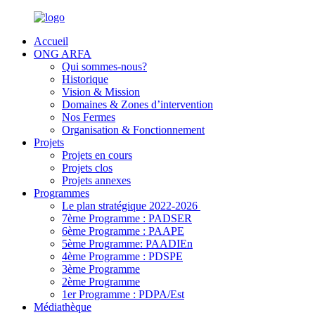
Accueil
ONG ARFA
Qui sommes-nous?
Historique
Vision & Mission
Domaines & Zones d’intervention
Nos Fermes
Organisation & Fonctionnement
Projets
Projets en cours
Projets clos
Projets annexes
Programmes
Le plan stratégique 2022-2026
7ème Programme : PADSER
6ème Programme : PAAPE
5ème Programme: PAADIEn
4ème Programme : PDSPE
3ème Programme
2ème Programme
1er Programme : PDPA/Est
Médiathèque