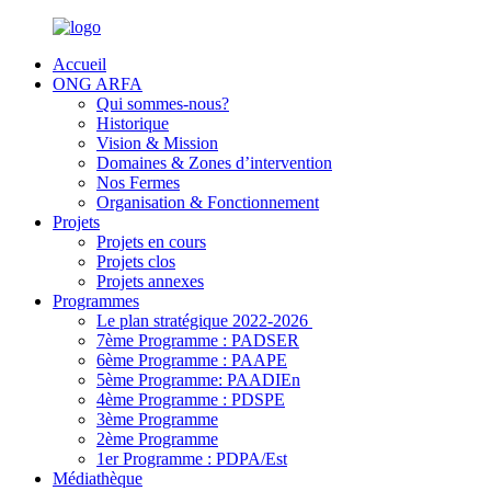
Accueil
ONG ARFA
Qui sommes-nous?
Historique
Vision & Mission
Domaines & Zones d’intervention
Nos Fermes
Organisation & Fonctionnement
Projets
Projets en cours
Projets clos
Projets annexes
Programmes
Le plan stratégique 2022-2026
7ème Programme : PADSER
6ème Programme : PAAPE
5ème Programme: PAADIEn
4ème Programme : PDSPE
3ème Programme
2ème Programme
1er Programme : PDPA/Est
Médiathèque